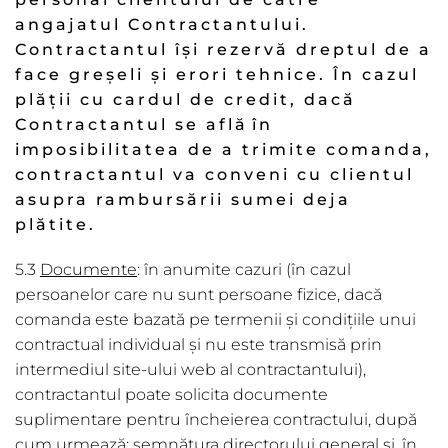
angajatul Contractantului.
Contractantul își rezervă dreptul de a
face greșeli și erori tehnice. În cazul
plății cu cardul de credit, dac
ă
Contractantul se afl
ă
î
n
imposibilitatea de a trimite comanda,
contractantul va conveni cu clientul
asupra rambursării sumei deja
plătite.
5.3
Documente
: în anumite cazuri (în cazul
persoanelor care nu sunt persoane fizice, dacă
comanda este bazată pe termenii şi condiţiile unui
contractual individual și nu este transmisă prin
intermediul site-ului web al contractantului),
contractantul poate solicita documente
suplimentare pentru încheierea contractului, după
cum urmează: semnătura directorului general și, în