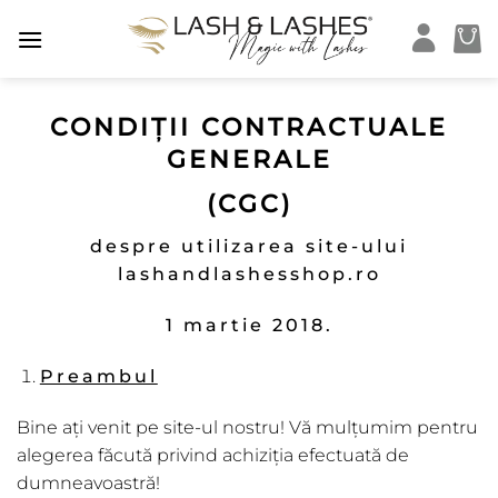
Skip
to
content
CONDIȚII CONTRACTUALE
GENERALE
(CGC)
despre utilizarea site-ului
lashandlashesshop.ro
1 martie 2018.
Preambul
Bine ați venit pe site-ul nostru! Vă mulțumim pentru
alegerea făcută privind achiziţia efectuată de
dumneavoastră!