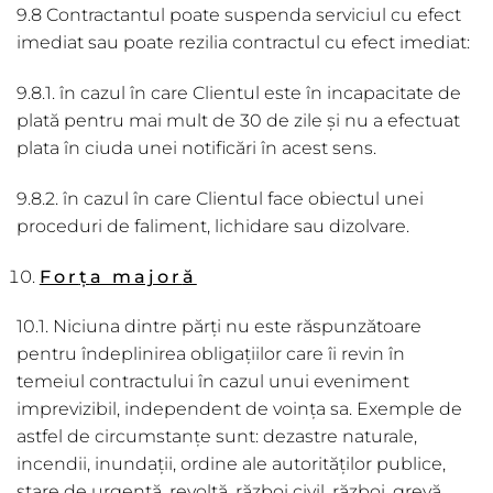
9.8 Contractantul poate suspenda serviciul cu efect
imediat sau poate rezilia contractul cu efect imediat:
9.8.1. în cazul în care Clientul este în incapacitate de
plată pentru mai mult de 30 de zile și nu a efectuat
plata în ciuda unei notificări în acest sens.
9.8.2. în cazul în care Clientul face obiectul unei
proceduri de faliment, lichidare sau dizolvare.
For
ţ
a major
ă
10.1. Niciuna dintre părți nu este răspunzătoare
pentru îndeplinirea obligațiilor care îi revin în
temeiul contractului în cazul unui eveniment
imprevizibil, independent de voința sa. Exemple de
astfel de circumstanțe sunt: dezastre naturale,
incendii, inundații, ordine ale autorităților publice,
stare de urgență, revoltă, război civil, război, grevă,