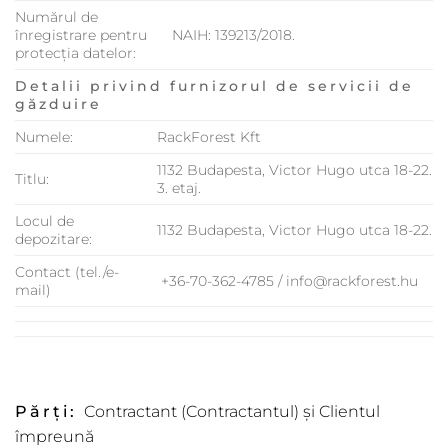
Numărul de
înregistrare pentru
NAIH: 139213/2018.
protecția datelor:
Detalii privind furnizorul de servicii de
g
ăzduire
Numele:
RackForest Kft
1132 Budapesta, Victor Hugo utca 18-22.
Titlu:
3. etaj.
Locul de
1132 Budapesta, Victor Hugo utca 18-22.
depozitare:
Contact (tel./e-
+36-70-362-4785 / info@rackforest.hu
mail)
Părți:
Contractant (Contractantul) și Clientul
împreună