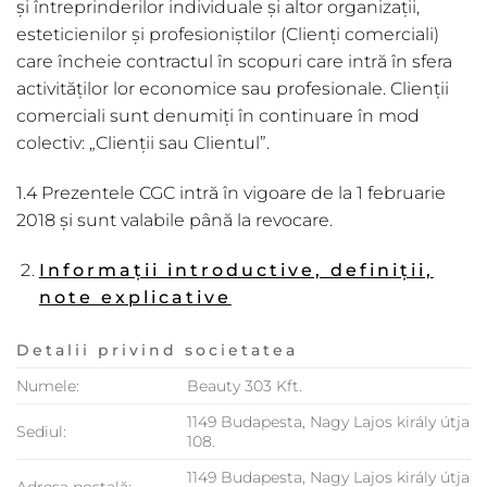
și întreprinderilor individuale și altor organizații,
esteticienilor și profesioniștilor (Clienți comerciali)
care încheie contractul în scopuri care intră în sfera
activităților lor economice sau profesionale. Clienții
comerciali sunt denumiți în continuare în mod
colectiv: „Clienții sau Clientul”.
1.4 Prezentele CGC intră în vigoare de la 1 februarie
2018 şi sunt valabile până la revocare.
Informații introductive, definiții,
note explicative
Detalii privind societatea
Numele:
Beauty 303 Kft.
1149 Budapesta, Nagy Lajos király útja
Sediul:
108.
1149 Budapesta, Nagy Lajos király útja