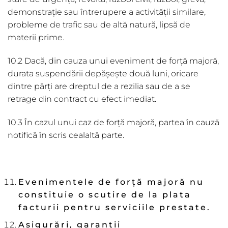
demonstrație sau întrerupere a activității similare,
probleme de trafic sau de altă natură, lipsă de
materii prime.
10.2 Dacă, din cauza unui eveniment de forţă majoră,
durata suspendării depășește două luni, oricare
dintre părți are dreptul de a rezilia sau de a se
retrage din contract cu efect imediat.
10.3 În cazul unui caz de forță majoră, partea în cauză
notifică în scris cealaltă parte.
Evenimentele de for
ţă majoră
nu
constituie o scutire de la plata
facturii pentru serviciile prestate.
Asigur
ă
ri, garan
ţ
ii