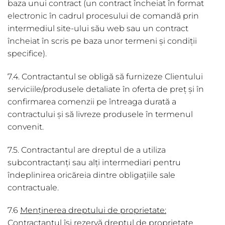
baza unui contract (un contract încheiat în format
electronic în cadrul procesului de comandă prin
intermediul site-ului său web sau un contract
încheiat în scris pe baza unor termeni și condiții
specifice).
7.4. Contractantul se obligă să furnizeze Clientului
serviciile/produsele detaliate în oferta de preț și în
confirmarea comenzii pe întreaga durată a
contractului și să livreze produsele în termenul
convenit.
7.5. Contractantul are dreptul de a utiliza
subcontractanți sau alți intermediari pentru
îndeplinirea oricăreia dintre obligațiile sale
contractuale.
7.6
Men
ţ
inerea dreptului de proprietate:
Contractantul își rezervă dreptul de proprietate