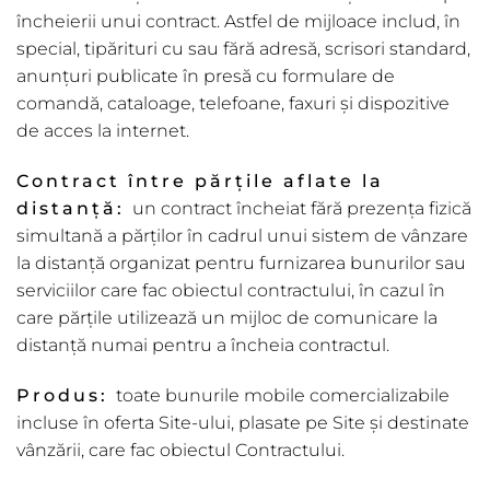
încheierii unui contract. Astfel de mijloace includ, în
special, tipărituri cu sau fără adresă, scrisori standard,
anunțuri publicate în presă cu formulare de
comandă, cataloage, telefoane, faxuri și dispozitive
de acces la internet.
Contract între p
ă
r
ț
ile aflate la
distan
ță
:
un contract încheiat fără prezența fizică
simultană a părților în cadrul unui sistem de vânzare
la distanță organizat pentru furnizarea bunurilor sau
serviciilor care fac obiectul contractului, în cazul în
care părțile utilizează un mijloc de comunicare la
distanță numai pentru a încheia contractul.
Produs:
toate bunurile mobile comercializabile
incluse în oferta Site-ului, plasate pe Site și destinate
vânzării, care fac obiectul Contractului.