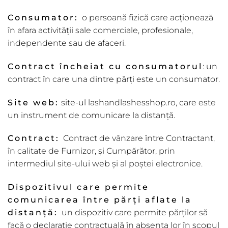
Consumator:
o persoană fizică care acționează
în afara activității sale comerciale, profesionale,
independente sau de afaceri.
Contract încheiat cu consumatorul
: un
contract în care una dintre părți este un consumator.
Site
web:
site-ul lashandlashesshop.ro, care este
un instrument de comunicare la distanță.
Contract:
Contract de vânzare între Contractant,
în calitate de Furnizor, și Cumpărător, prin
intermediul site-ului web și al poștei electronice.
Dispozitivul care permite
comunicarea între p
ă
r
ț
i aflate la
distan
ță
:
un dispozitiv care permite părților să
facă o declarație contractuală în absența lor în scopul