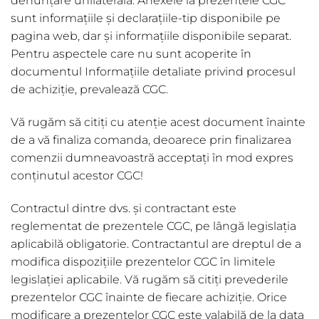
denunțare unilaterală. Anexele la prezentele CGC
sunt informațiile și declarațiile-tip disponibile pe
pagina web, dar şi informațiile disponibile separat.
Pentru aspectele care nu sunt acoperite în
documentul Informațiile detaliate privind procesul
de achiziție, prevalează CGC.
Vă rugăm să citiți cu atenție acest document înainte
de a vă finaliza comanda, deoarece prin finalizarea
comenzii dumneavoastră acceptați în mod expres
conținutul acestor CGC!
Contractul dintre dvs. și contractant este
reglementat de prezentele CGC, pe lângă legislația
aplicabilă obligatorie. Contractantul are dreptul de a
modifica dispozițiile prezentelor CGC în limitele
legislației aplicabile. Vă rugăm să citiți prevederile
prezentelor CGC înainte de fiecare achiziție. Orice
modificare a prezentelor CGC este valabilă de la data