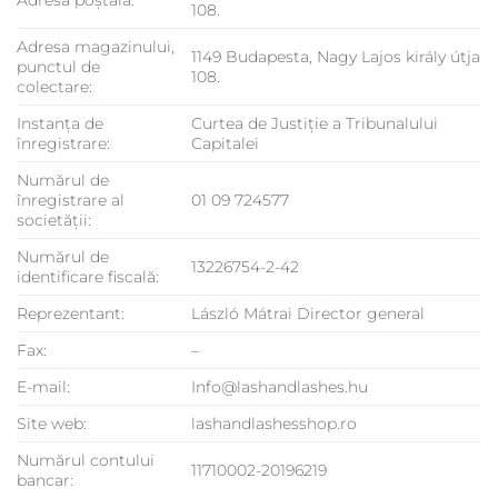
Adresa poștală:
108.
Adresa magazinului,
1149 Budapesta, Nagy Lajos király útja
punctul de
108.
colectare:
Instanța de
Curtea de Justiție a Tribunalului
înregistrare:
Capitalei
Numărul de
înregistrare al
01 09 724577
societății:
Numărul de
13226754-2-42
identificare fiscală:
Reprezentant:
László Mátrai Director general
Fax:
–
E-mail:
Info@lashandlashes.hu
Site web:
lashandlashesshop.ro
Numărul contului
11710002-20196219
bancar: