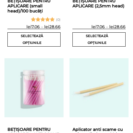
BEȚIȘOARE PENTRU
BEȚIȘOARE PENTRU
APLICARE (small
APLICARE (2,5mm head)
head)/100 bucăți
(0)
Evaluat la
Interval
Inte
lei
7.06
–
lei
28.66
lei
7.06
–
lei
28.66
de
de
5
din 5
prețuri:
preț
SELECTEAZĂ
SELECTEAZĂ
lei7.06
lei7
până
pân
OPȚIUNILE
OPȚIUNILE
la
la
Acest
Acest
lei28.66
lei2
produs
produs
are
are
mai
mai
multe
multe
variații.
variații.
Opțiunile
Opțiunile
pot
pot
fi
fi
alese
alese
în
în
pagina
pagina
produsului.
produsului.
BEȚIȘOARE PENTRU
Aplicator anti scame cu