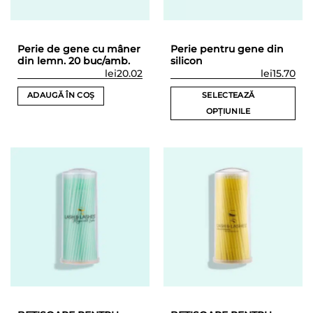
în
în
pagina
pagina
produsului.
produsului.
Perie de gene cu mâner
Perie pentru gene din
din lemn. 20 buc/amb.
silicon
lei
20.02
lei
15.70
ADAUGĂ ÎN COȘ
SELECTEAZĂ
OPȚIUNILE
Acest
produs
are
mai
multe
variații.
Opțiunile
pot
fi
alese
în
pagina
produsului.