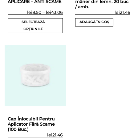
APLICARE – ANTI SCAME
mâner din lemn. 20 buc
/ amb.
Interval
lei
8.50
–
lei
43.06
lei
21.46
de
prețuri:
SELECTEAZĂ
ADAUGĂ ÎN COȘ
lei8.50
până
OPȚIUNILE
la
Acest
lei43.06
produs
are
mai
multe
variații.
Opțiunile
pot
fi
alese
în
pagina
produsului.
Cap Înlocuibil Pentru
Aplicator Fără Scame
(100 Buc.)
lei
21.46