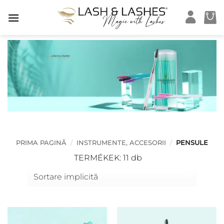
Skip
to
content
PRIMA PAGINĂ
/
INSTRUMENTE, ACCESORII
/
PENSULE
TERMÉKEK: 11 db