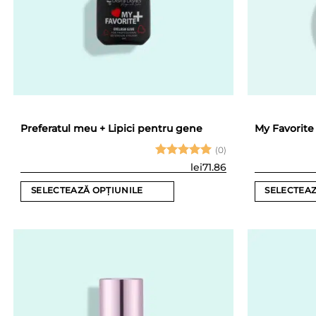
Preferatul meu + Lipici pentru gene
My Favorite
(0)
Evaluat la
lei
71.86
5
din 5
SELECTEAZĂ OPȚIUNILE
SELECTEAZ
Acest
Acest
produs
produs
are
are
mai
mai
multe
multe
variații.
variații.
Opțiunile
Opțiunile