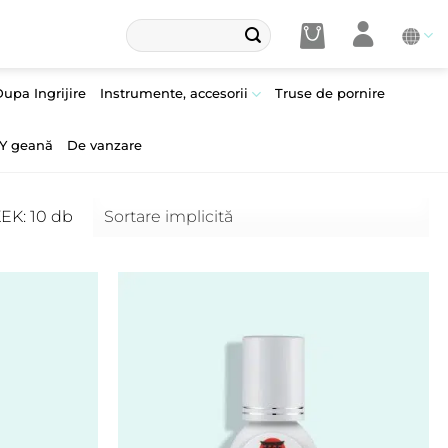
Caută
după:
upa Ingrijire
Instrumente, accesorii
Truse de pornire
Y geană
De vanzare
K: 10 db