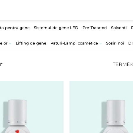
ta pentru gene
Sistemul de gene LED
Pre-Tratatori
Solventi
D
elor
Lifting de gene
Paturi-Lămpi cosmetice
Sosiri noi
DI
TERMÉKE
”