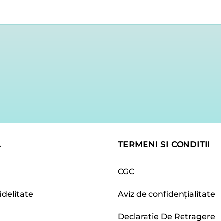
la
lei117.94
Ă
TERMENI SI CONDITII
CGC
idelitate
Aviz de confidențialitate
Declaratie De Retragere