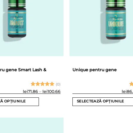
pot
fi
alese
în
pagina
produsului.
ru gene Smart Lash &
Unique pentru gene
(0)
Evaluat la
Interval
Ev
lei
71.86
–
lei
100.66
lei
86
de
5
din 5
5
prețuri:
Ă OPȚIUNILE
SELECTEAZĂ OPȚIUNILE
lei71.86
până
Acest
la
produs
lei100.66
are
mai