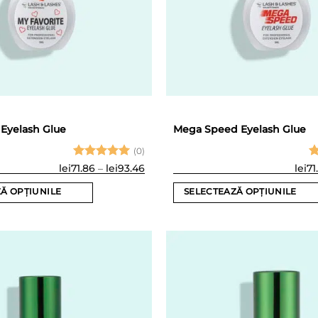
 Eyelash Glue
Mega Speed Eyelash Glue
(0)
Evaluat la
Interval
Ev
lei
71.86
–
lei
93.46
lei
71
de
5
din 5
5
prețuri:
Ă OPȚIUNILE
SELECTEAZĂ OPȚIUNILE
lei71.86
până
Acest
la
produs
lei93.46
are
mai
multe
variații.
Opțiunile