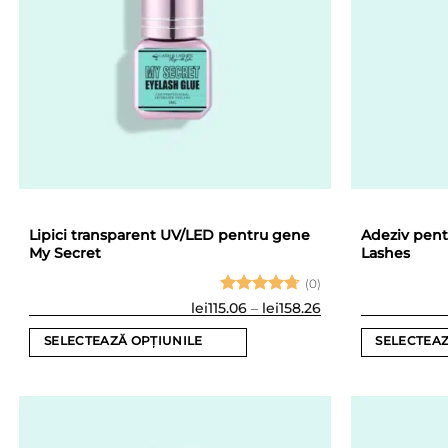
pot
pot
fi
fi
alese
alese
în
în
pagina
pagina
produsului.
produsului.
Lipici transparent UV/LED pentru gene
Adeziv pent
My Secret
Lashes
(0)
Evaluat la
Interval
lei
115.06
–
lei
158.26
de
4.75
din
prețuri:
5
SELECTEAZĂ OPȚIUNILE
SELECTEAZ
lei115.06
până
Acest
Acest
la
produs
produs
lei158.26
are
are
mai
mai